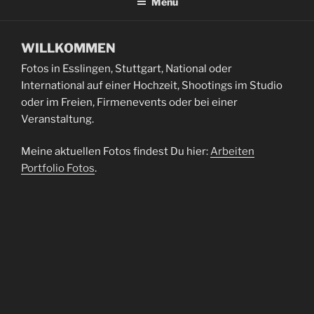
Menü
WILLKOMMEN
Fotos in Esslingen, Stuttgart, National oder
International auf einer Hochzeit, Shootings im Studio
oder im Freien, Firmenevents oder bei einer
Veranstaltung.
Meine aktuellen Fotos findest Du hier:
Arbeiten
Portfolio Fotos
.
Du möchtest auch solche Fotos. Du hast eine
außergewöhnliche Idee? Dann kannst Du gerne mit mir
in Kontakt treten hier:
Kontakt
Datenschutzerklärung